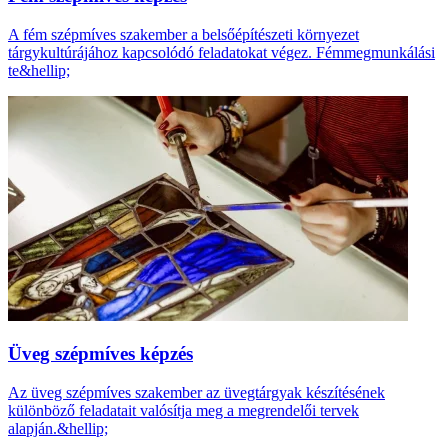
A fém szépmíves szakember a belsőépítészeti környezet
tárgykultúrájához kapcsolódó feladatokat végez. Fémmegmunkálási
te&hellip;
Üveg szépmíves képzés
Az üveg szépmíves szakember az üvegtárgyak készítésének
különböző feladatait valósítja meg a megrendelői tervek
alapján.&hellip;