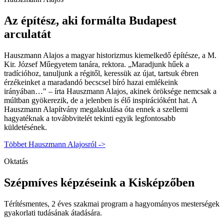
Az építész, aki formálta Budapest
arculatát
Hauszmann Alajos a magyar historizmus kiemelkedő építésze, a M.
Kir. József Műegyetem tanára, rektora. „Maradjunk hűek a
tradícióhoz, tanuljunk a régitől, keressük az újat, tartsuk ébren
érzékeinket a maradandó becscsel bíró hazai emlékeink
irányában…" – írta Hauszmann Alajos, akinek öröksége nemcsak a
múltban gyökerezik, de a jelenben is élő inspirációként hat. A
Hauszmann Alapítvány megalakulása óta ennek a szellemi
hagyatéknak a továbbvitelét tekinti egyik legfontosabb
küldetésének.
Többet Hauszmann Alajosról
->
Oktatás
Szépmíves képzéseink a Kisképzőben
Térítésmentes, 2 éves szakmai program a hagyományos mesterségek
gyakorlati tudásának átadására.