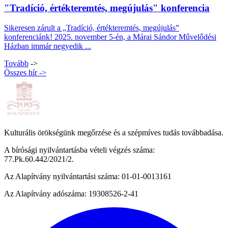
Sikeresen zárult a „Tradíció, értékteremtés, megújulás”
konferenciánk! 2025. november 5-én, a Márai Sándor Művelődési
Házban immár negyedik ...
Tovább
->
Összes hír
->
Kulturális örökségünk megőrzése és a szépmíves tudás továbbadása.
A bírósági nyilvántartásba vételi végzés száma:
77.Pk.60.442/2021/2.
Az Alapítvány nyilvántartási száma: 01-01-0013161
Az Alapítvány adószáma: 19308526-2-41