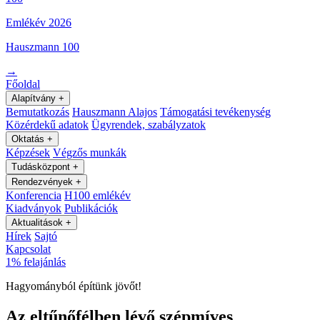
Emlékév 2026
Hauszmann 100
→
Főoldal
Alapítvány
+
Bemutatkozás
Hauszmann Alajos
Támogatási tevékenység
Közérdekű adatok
Ügyrendek, szabályzatok
Oktatás
+
Képzések
Végzős munkák
Tudásközpont
+
Rendezvények
+
Konferencia
H100 emlékév
Kiadványok
Publikációk
Aktualitások
+
Hírek
Sajtó
Kapcsolat
1% felajánlás
Hagyományból építünk jövőt!
Az eltűnőfélben lévő szépmíves