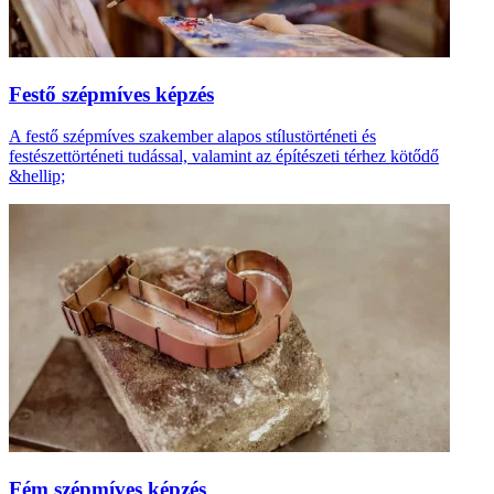
Festő szépmíves képzés
A festő szépmíves szakember alapos stílustörténeti és
festészettörténeti tudással, valamint az építészeti térhez kötődő
&hellip;
Fém szépmíves képzés