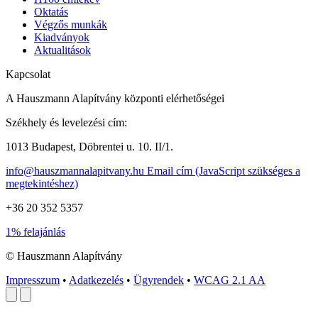
Végzős munkák
Kiadványok
Aktualitások
Kapcsolat
A Hauszmann Alapítvány központi elérhetőségei
Székhely és levelezési cím:
1013 Budapest, Döbrentei u. 10. II/1.
info@hauszmannalapitvany.hu
Email cím (JavaScript szükséges a
megtekintéshez)
+36 20 352 5357
1% felajánlás
© Hauszmann Alapítvány
Impresszum
•
Adatkezelés
•
Ügyrendek
•
WCAG 2.1 AA