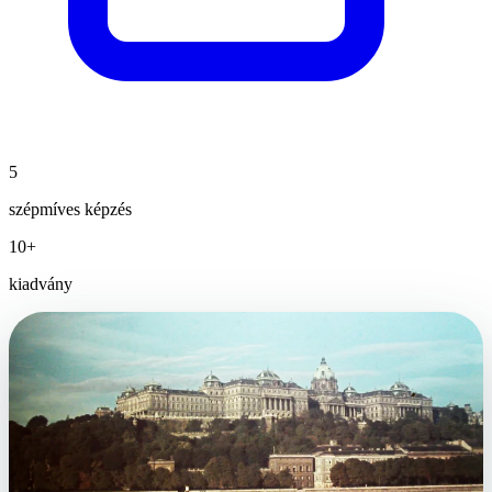
5
szépmíves képzés
10+
kiadvány