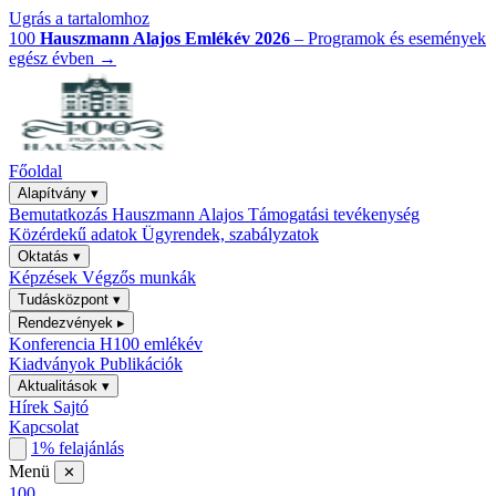
Ugrás a tartalomhoz
100
Hauszmann Alajos Emlékév 2026
– Programok és események
egész évben
→
Főoldal
Alapítvány
▾
Bemutatkozás
Hauszmann Alajos
Támogatási tevékenység
Közérdekű adatok
Ügyrendek, szabályzatok
Oktatás
▾
Képzések
Végzős munkák
Tudásközpont
▾
Rendezvények
▸
Konferencia
H100 emlékév
Kiadványok
Publikációk
Aktualitások
▾
Hírek
Sajtó
Kapcsolat
1% felajánlás
Menü
✕
100