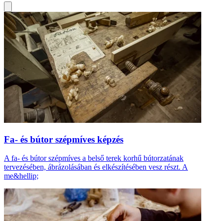
Fa- és bútor szépmíves képzés
A fa- és bútor szépmíves a belső terek korhű bútorzatának
tervezésében, ábrázolásában és elkészítésében vesz részt. A
me&hellip;