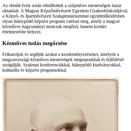
Az elmúlt évek során elindítottuk a szépmíves mesterségek hazai
oktatását. A Magyar Képzőművészeti Egyetem Gyakorlóiskolájával,
a Képző- és Iparművészeti Szakgimnáziummal együttműködésben
olyan hiánypótló képzési program valósul meg, amely a magyar
kézműves hagyományt nemcsak megőrzi, hanem kortárs
értelmezésbe helyezi.
Kézműves tudás megőrzése
Felkaroljuk és segítjük azokat a kezdeményezéseket, amelyek a
magyarországi kézműves mesterségek megmaradását és fejlődését
szolgálják. Szakmai konferenciákkal, hiánypótló kiadványokkal,
kulturális és képzési programokkal.