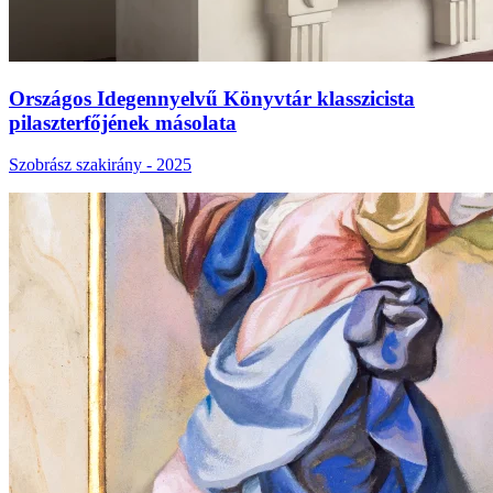
Országos Idegennyelvű Könyvtár klasszicista
pilaszterfőjének másolata
Szobrász szakirány - 2025