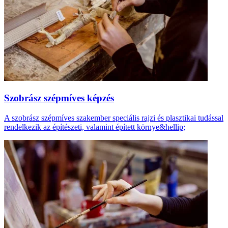
Szobrász szépmíves képzés
A szobrász szépmíves szakember speciális rajzi és plasztikai tudással
rendelkezik az építészeti, valamint épített környe&hellip;