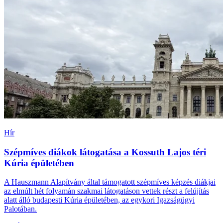
Hír
Szépmíves diákok látogatása a Kossuth Lajos téri
Kúria épületében
A Hauszmann Alapítvány által támogatott szépmíves képzés diákjai
az elmúlt hét folyamán szakmai látogatáson vettek részt a felújítás
alatt álló budapesti Kúria épületében, az egykori Igazságügyi
Palotában.
Tovább
->