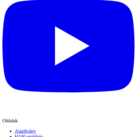
Oldalak
Alapítvány
H100 emlékév
Oktatás