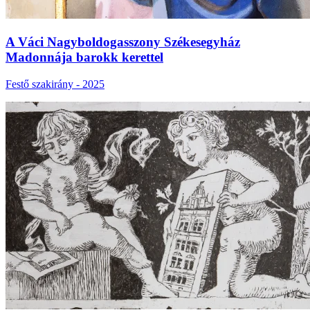
A Váci Nagyboldogasszony Székesegyház
Madonnája barokk kerettel
Festő szakirány - 2025