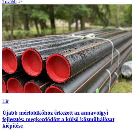
Hír
Újabb mérföldkőhöz érkezett az annavölgyi
fejlesztés: megkezdődött a külső közműhálózat
kiépítése
Megkezdődtek a külső víz- és szennyvízhálózat kiépítésének