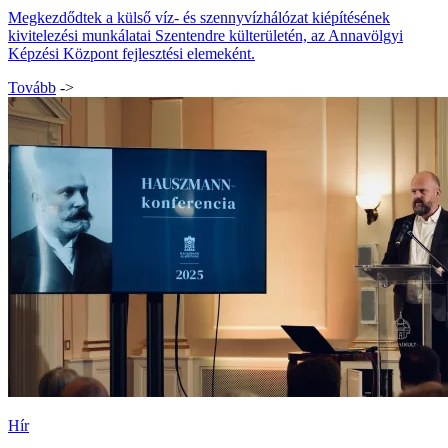
kivitelezési munkálatai Szentendre külterületén, az Annavölgyi
Képzési Központ fejlesztési elemeként.
Tovább
->
Hír
"Tradíció, értékteremtés, megújulás" konferencia