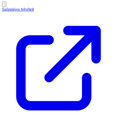
Szépmíves felvételi